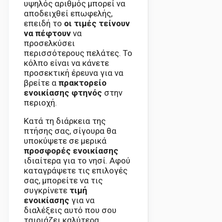
υψηλός αριθμός μπορεί να
αποδειχθεί επωφελής,
επειδή το
οι τιμές τείνουν
να πέφτουν
να
προσελκύσει
περισσότερους πελάτες. Το
κόλπο είναι να κάνετε
προσεκτική έρευνα για να
βρείτε α
πρακτορείο
ενοικίασης
φτηνός
στην
περιοχή.
Κατά τη διάρκεια της
πτήσης σας, σίγουρα θα
υποκύψετε σε μερικά
προσφορές ενοικίασης
ιδιαίτερα για το νησί. Αφού
καταγράψετε τις επιλογές
σας, μπορείτε να τις
συγκρίνετε
τιμή
ενοικίασης
για να
διαλέξεις αυτό που σου
ταιριάζει καλύτερα.