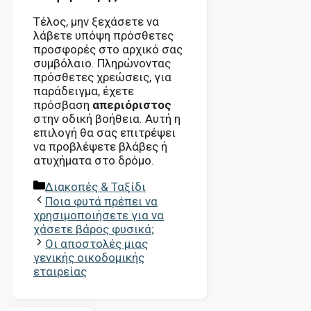
Τέλος, μην ξεχάσετε να
λάβετε υπόψη πρόσθετες
προσφορές στο αρχικό σας
συμβόλαιο. Πληρώνοντας
πρόσθετες χρεώσεις, για
παράδειγμα, έχετε
πρόσβαση
απεριόριστος
στην οδική βοήθεια. Αυτή η
επιλογή θα σας επιτρέψει
να προβλέψετε βλάβες ή
ατυχήματα στο δρόμο.
Κατηγορίες
Διακοπές & Ταξίδι
Ποια φυτά πρέπει να
χρησιμοποιήσετε για να
χάσετε βάρος φυσικά;
Οι αποστολές μιας
γενικής οικοδομικής
εταιρείας