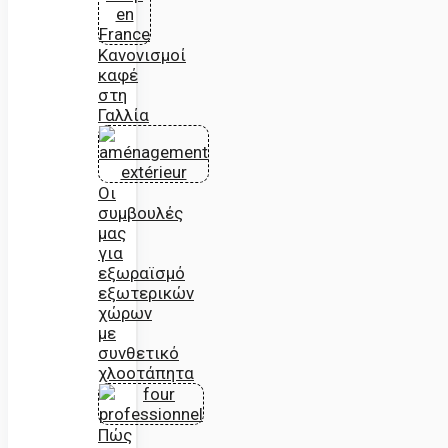
Κανονισμοί
καφέ
στη
Γαλλία
Οι
συμβουλές
μας
για
εξωραϊσμό
εξωτερικών
χώρων
με
συνθετικό
χλοοτάπητα
Πώς