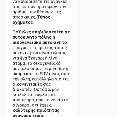
να καθορίσετε τις ανάγκες
σας εκ των προτέρων: τον
αριθμό των θέσεων, τις
αποσκευές,
Τύπος
οχήματος
.
Θα’θελες
επιβιβαστείτε σε
αυτοκίνητο πόλης ή
οικογενειακό αυτοκίνητο
.
Πράγματι, ο πρώτος τύπος
αυτοκινήτου είναι τέλειος
για ένα ζευγάρι ή λίγα
άτομα. Το οικογενειακό
μοντέλο όπως τα μίνι βαν ή
ακόμα και τα SUV είναι, από
την άλλη, κατάλληλα για τις
οικογενειακές σας
διακοπές. Ωστόσο, μην
επιλέξετε τυφλά μια
προσφορά, πρώτα να είστε
σίγουροι ότι έχει α
καλύτερης ποιότητας
αναφορά τιμής
.