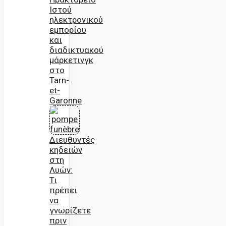
Ιστού
ηλεκτρονικού
εμπορίου
και
διαδικτυακού
μάρκετινγκ
στο
Tarn-
et-
Garonne
Διευθυντές
κηδειών
στη
Λυών:
Τι
πρέπει
να
γνωρίζετε
πριν