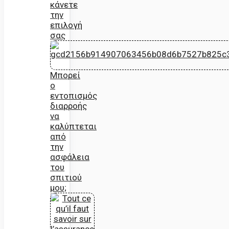
κάνετε
την
επιλογή
σας
Μπορεί
ο
εντοπισμός
διαρροής
να
καλύπτεται
από
την
ασφάλεια
του
σπιτιού
μου;