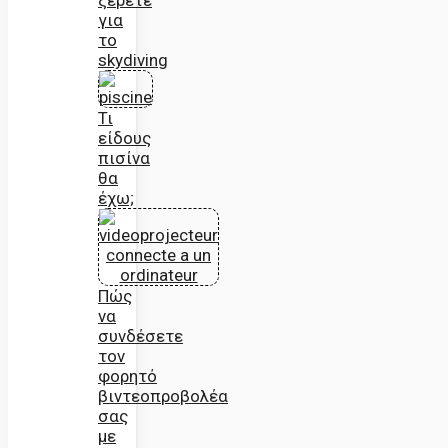
για
το
skydiving
Τι
είδους
πισίνα
θα
έχω;
Πώς
να
συνδέσετε
τον
φορητό
βιντεοπροβολέα
σας
με