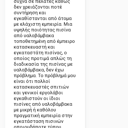
συχνά σε πελάτες καθώς
δεν χρειάζονται ποτέ
συντήρηση και
εγκαθίστανται από άτομα
με ελάχιστη εμπειρία. Μια
υψηλής ποιότητας πισίνα
από υαλοβάμβακα
τοποθετημένη από έμπειρο
κατασκευαστή και
εγκαταστάτη πισίνας, ο
οποίος προτιμά απλώς τη
διαδικασία της πισίνας με
υαλοβάμβακα, δεν έχω
πρόβλημα. Το πρόβλημά μου
είναι ότι πολλοί
κατασκευαστές σπιτιών
και γενικοί εργολάβοι
εγκαθιστούν οι ίδιοι
πισίνες από υαλοβάμβακα
με μικρή ή καθόλου
πραγματική εμπειρία στην
εγκατάσταση πισινών
οποιουδήποτε τύπου.