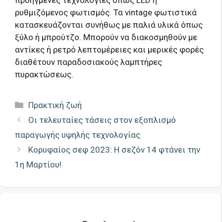
προηγμένες τεχνολογίες όπως LED ή
ρυθμιζόμενος φωτισμός. Τα vintage φωτιστικά
κατασκευάζονται συνήθως με παλιά υλικά όπως
ξύλο ή μπρούτζο. Μπορούν να διακοσμηθούν με
αντίκες ή ρετρό λεπτομέρειες και μερικές φορές
διαθέτουν παραδοσιακούς λαμπτήρες
πυρακτώσεως.
Κατηγορίες
Πρακτική ζωή
Οι τελευταίες τάσεις στον εξοπλισμό
παραγωγής υψηλής τεχνολογίας
Κορυφαίος σεφ 2023: Η σεζόν 14 φτάνει την
1η Μαρτίου!