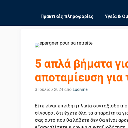
Μετάβαση
σε
Πρακτικές πληροφορίες
Υγεία & Ο
περιεχόμενο
5 απλά βήματα γι
αποταμίευση για 
3 Ιουλίου 2024
από
Ludivine
Είτε είναι επειδή η ηλικία συνταξιοδότη
σίγουροι ότι έχετε όλα τα απαραίτητα γι
σας αυτό που θα λάβετε δεν θα είναι αρκ
εξασφαλίσετε ειρηνική συνταξιοδότηση.