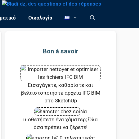
ματικό
Οικολογία
Bon à savoir
Εισαγάγετε, καθαρίστε και
βελτιστοποιήστε αρχεία IFC BIM
στο SketchUp
Να
υιοθετήσετε ένα χάμστερ; Όλα
όσα πρέπει να ξέρετε!
10 τηλεοπτικές