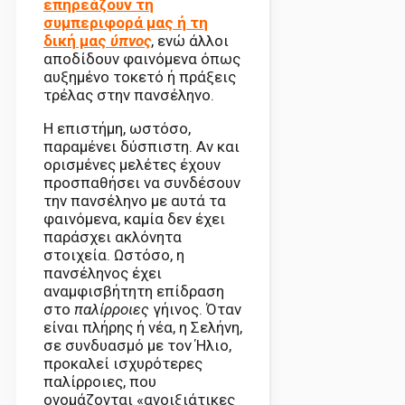
επηρεάζουν τη
συμπεριφορά μας ή τη
δική μας
ύπνος
, ενώ άλλοι
αποδίδουν φαινόμενα όπως
αυξημένο τοκετό ή πράξεις
τρέλας στην πανσέληνο.
Η επιστήμη, ωστόσο,
παραμένει δύσπιστη. Αν και
ορισμένες μελέτες έχουν
προσπαθήσει να συνδέσουν
την πανσέληνο με αυτά τα
φαινόμενα, καμία δεν έχει
παράσχει ακλόνητα
στοιχεία. Ωστόσο, η
πανσέληνος έχει
αναμφισβήτητη επίδραση
στο
παλίρροιες
γήινος. Όταν
είναι πλήρης ή νέα, η Σελήνη,
σε συνδυασμό με τον Ήλιο,
προκαλεί ισχυρότερες
παλίρροιες, που
ονομάζονται «ανοιξιάτικες