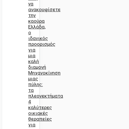
να
ανακουφίσετε
την
καούρα
Ελλάδα,
ο
ιδανικός
προορισμός
για
μια
καλή
διαμονή
Μηχανοκίνηση
μιας
πύλης:
τα
πλεονεκτήματα
4
καλύτερες
οικιακές
θεραπείες
για