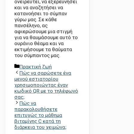
ονειρευτεί, να εξερευνήσει
και να αναζητήσει να
κατανοήσει το σύμπαν
γύρω μας. Σε κάθε
πανσέληνο, ας
αφιερώσουμε μια στιγμή
για να θαυμάσουμε αυτό το
ουράνιο θέαμα και να
εκτιμήσουμε τα θαύματα
του σύμπαντος μας.
Κατηγορίες
Πρακτική ζωή
Πώς να σαρώσετε ένα
μενού εστιατορίου
χρησιμοποιώντας έναν
κωδικό QR με το τηλέφωνό
σας;
Πώς να
παρακολουθήσετε
επιτυχώς το μάθημα
βιταμίνης C κατά τη
διάρκεια του χειμώνα;