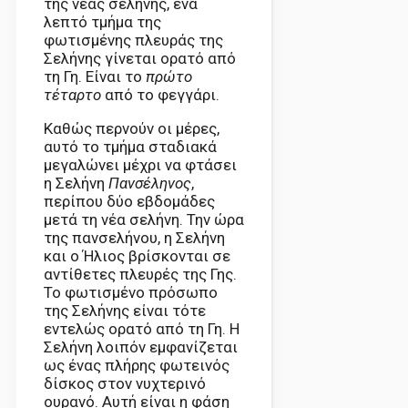
της νέας σελήνης, ένα
λεπτό τμήμα της
φωτισμένης πλευράς της
Σελήνης γίνεται ορατό από
τη Γη. Είναι το
πρώτο
τέταρτο
από το φεγγάρι.
Καθώς περνούν οι μέρες,
αυτό το τμήμα σταδιακά
μεγαλώνει μέχρι να φτάσει
η Σελήνη
Πανσέληνος
,
περίπου δύο εβδομάδες
μετά τη νέα σελήνη. Την ώρα
της πανσελήνου, η Σελήνη
και ο Ήλιος βρίσκονται σε
αντίθετες πλευρές της Γης.
Το φωτισμένο πρόσωπο
της Σελήνης είναι τότε
εντελώς ορατό από τη Γη. Η
Σελήνη λοιπόν εμφανίζεται
ως ένας πλήρης φωτεινός
δίσκος στον νυχτερινό
ουρανό. Αυτή είναι η φάση