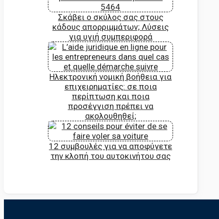
Σκάβει ο σκύλος σας στους
κάδους απορριμμάτων; Λύσεις
για υγιή συμπεριφορά
Ηλεκτρονική νομική βοήθεια για
επιχειρηματίες: σε ποια
περίπτωση και ποια
προσέγγιση πρέπει να
ακολουθηθεί;
12 συμβουλές για να αποφύγετε
την κλοπή του αυτοκινήτου σας