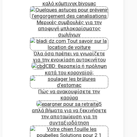
καλό κάμπινγκ bivouac
Μερικές συμβουλές για την
αποφυγή μπλοκαρίσματος
σωλήνων
Όλα όσα πρέπει να γνωρίζετε
για την ενοικίαση αυτοκινήτου
CBD: θεραπεία ή πρόληψη
κατά του κοροναϊού;
Πώς να ανακουφίσετε την
καούρα
5
απλά βήματα για να ξεκινήσετε
την αποταμίευση για τη
συνταξιοδότηση