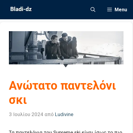
Μετάβαση
Menu
σε
περιεχόμενο
Ανώτατο παντελόνι
σκι
3 Ιουλίου 2024
από
Ludivine
Τα παντελόνια του Supreme ski είναι ίσως το πιο