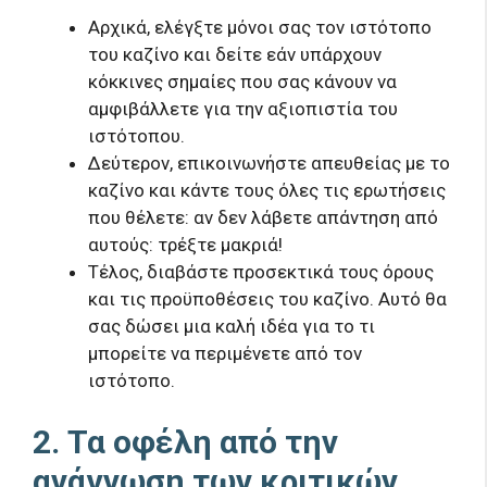
Αρχικά, ελέγξτε μόνοι σας τον ιστότοπο
του καζίνο και δείτε εάν υπάρχουν
κόκκινες σημαίες που σας κάνουν να
αμφιβάλλετε για την αξιοπιστία του
ιστότοπου.
Δεύτερον, επικοινωνήστε απευθείας με το
καζίνο και κάντε τους όλες τις ερωτήσεις
που θέλετε: αν δεν λάβετε απάντηση από
αυτούς: τρέξτε μακριά!
Τέλος, διαβάστε προσεκτικά τους όρους
και τις προϋποθέσεις του καζίνο. Αυτό θα
σας δώσει μια καλή ιδέα για το τι
μπορείτε να περιμένετε από τον
ιστότοπο.
2. Τα οφέλη από την
ανάγνωση των κριτικών