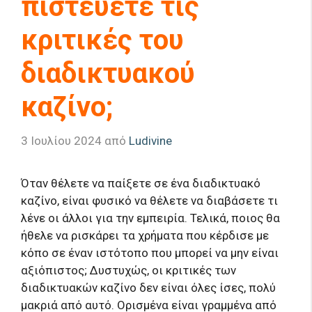
πιστεύετε τις
κριτικές του
διαδικτυακού
καζίνο;
3 Ιουλίου 2024
από
Ludivine
Όταν θέλετε να παίξετε σε ένα διαδικτυακό
καζίνο, είναι φυσικό να θέλετε να διαβάσετε τι
λένε οι άλλοι για την εμπειρία. Τελικά, ποιος θα
ήθελε να ρισκάρει τα χρήματα που κέρδισε με
κόπο σε έναν ιστότοπο που μπορεί να μην είναι
αξιόπιστος; Δυστυχώς, οι κριτικές των
διαδικτυακών καζίνο δεν είναι όλες ίσες, πολύ
μακριά από αυτό. Ορισμένα είναι γραμμένα από