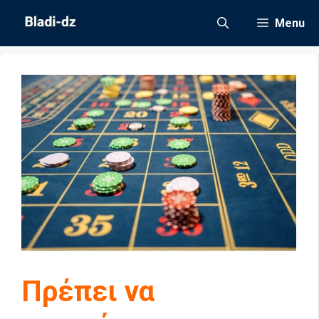
Μετάβαση
Menu
σε
περιεχόμενο
Πρέπει να