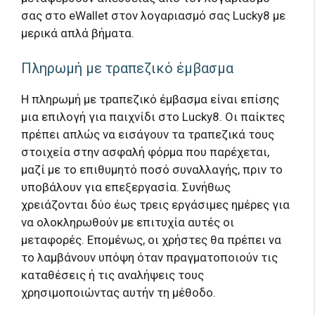
σας στο eWallet στον λογαριασμό σας Lucky8 με
μερικά απλά βήματα.
Πληρωμή με τραπεζικό έμβασμα
Η πληρωμή με τραπεζικό έμβασμα είναι επίσης
μια επιλογή για παιχνίδι στο Lucky8. Οι παίκτες
πρέπει απλώς να εισάγουν τα τραπεζικά τους
στοιχεία στην ασφαλή φόρμα που παρέχεται,
μαζί με το επιθυμητό ποσό συναλλαγής, πριν το
υποβάλουν για επεξεργασία. Συνήθως
χρειάζονται δύο έως τρεις εργάσιμες ημέρες για
να ολοκληρωθούν με επιτυχία αυτές οι
μεταφορές. Επομένως, οι χρήστες θα πρέπει να
το λαμβάνουν υπόψη όταν πραγματοποιούν τις
καταθέσεις ή τις αναλήψεις τους
χρησιμοποιώντας αυτήν τη μέθοδο.