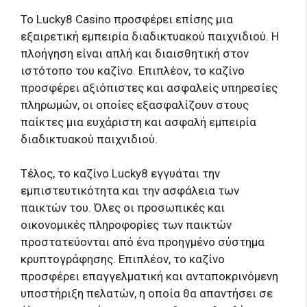
Το Lucky8 Casino προσφέρει επίσης μια
εξαιρετική εμπειρία διαδικτυακού παιχνιδιού. Η
πλοήγηση είναι απλή και διαισθητική στον
ιστότοπο του καζίνο. Επιπλέον, το καζίνο
προσφέρει αξιόπιστες και ασφαλείς υπηρεσίες
πληρωμών, οι οποίες εξασφαλίζουν στους
παίκτες μια ευχάριστη και ασφαλή εμπειρία
διαδικτυακού παιχνιδιού.
Τέλος, το καζίνο Lucky8 εγγυάται την
εμπιστευτικότητα και την ασφάλεια των
παικτών του. Όλες οι προσωπικές και
οικονομικές πληροφορίες των παικτών
προστατεύονται από ένα προηγμένο σύστημα
κρυπτογράφησης. Επιπλέον, το καζίνο
προσφέρει επαγγελματική και ανταποκρινόμενη
υποστήριξη πελατών, η οποία θα απαντήσει σε