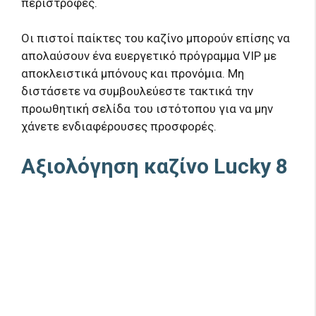
περιστροφές.
Οι πιστοί παίκτες του καζίνο μπορούν επίσης να
απολαύσουν ένα ευεργετικό πρόγραμμα VIP με
αποκλειστικά μπόνους και προνόμια. Μη
διστάσετε να συμβουλεύεστε τακτικά την
προωθητική σελίδα του ιστότοπου για να μην
χάνετε ενδιαφέρουσες προσφορές.
Αξιολόγηση καζίνο Lucky 8