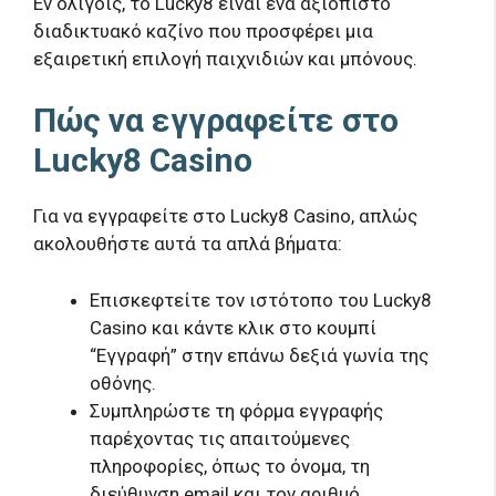
Εν ολίγοις, το Lucky8 είναι ένα αξιόπιστο
διαδικτυακό καζίνο που προσφέρει μια
εξαιρετική επιλογή παιχνιδιών και μπόνους.
Πώς να εγγραφείτε στο
Lucky8 Casino
Για να εγγραφείτε στο Lucky8 Casino, απλώς
ακολουθήστε αυτά τα απλά βήματα:
Επισκεφτείτε τον ιστότοπο του Lucky8
Casino και κάντε κλικ στο κουμπί
“Εγγραφή” στην επάνω δεξιά γωνία της
οθόνης.
Συμπληρώστε τη φόρμα εγγραφής
παρέχοντας τις απαιτούμενες
πληροφορίες, όπως το όνομα, τη
διεύθυνση email και τον αριθμό