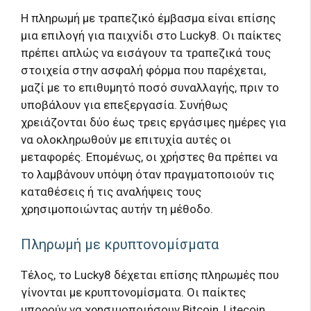
Η πληρωμή με τραπεζικό έμβασμα είναι επίσης
μια επιλογή για παιχνίδι στο Lucky8. Οι παίκτες
πρέπει απλώς να εισάγουν τα τραπεζικά τους
στοιχεία στην ασφαλή φόρμα που παρέχεται,
μαζί με το επιθυμητό ποσό συναλλαγής, πριν το
υποβάλουν για επεξεργασία. Συνήθως
χρειάζονται δύο έως τρεις εργάσιμες ημέρες για
να ολοκληρωθούν με επιτυχία αυτές οι
μεταφορές. Επομένως, οι χρήστες θα πρέπει να
το λαμβάνουν υπόψη όταν πραγματοποιούν τις
καταθέσεις ή τις αναλήψεις τους
χρησιμοποιώντας αυτήν τη μέθοδο.
Πληρωμή με κρυπτονομίσματα
Τέλος, το Lucky8 δέχεται επίσης πληρωμές που
γίνονται με κρυπτονομίσματα. Οι παίκτες
μπορούν να χρησιμοποιήσουν Bitcoin, Litecoin,