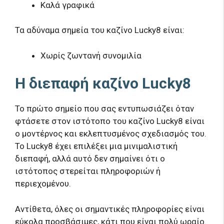
Καλά γραφικά
Τα αδύναμα σημεία του καζίνο Lucky8 είναι:
Χωρίς ζωντανή συνομιλία
Η διεπαφή καζίνο Lucky8
Το πρώτο σημείο που σας εντυπωσιάζει όταν
φτάσετε στον ιστότοπο του καζίνο Lucky8 είναι
ο μοντέρνος και εκλεπτυσμένος σχεδιασμός του.
Το Lucky8 έχει επιλέξει μια μινιμαλιστική
διεπαφή, αλλά αυτό δεν σημαίνει ότι ο
ιστότοπος στερείται πληροφοριών ή
περιεχομένου.
Αντίθετα, όλες οι σημαντικές πληροφορίες είναι
εύκολα προσβάσιμες, κάτι που είναι πολύ ωραίο.