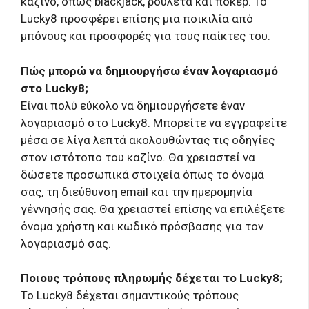
καζίνο, όπως blackjack, ρουλέτα και πόκερ. Το
Lucky8 προσφέρει επίσης μια ποικιλία από
μπόνους και προσφορές για τους παίκτες του.
Πώς μπορώ να δημιουργήσω έναν λογαριασμό
στο Lucky8;
Είναι πολύ εύκολο να δημιουργήσετε έναν
λογαριασμό στο Lucky8. Μπορείτε να εγγραφείτε
μέσα σε λίγα λεπτά ακολουθώντας τις οδηγίες
στον ιστότοπο του καζίνο. Θα χρειαστεί να
δώσετε προσωπικά στοιχεία όπως το όνομά
σας, τη διεύθυνση email και την ημερομηνία
γέννησής σας. Θα χρειαστεί επίσης να επιλέξετε
όνομα χρήστη και κωδικό πρόσβασης για τον
λογαριασμό σας.
Ποιους τρόπους πληρωμής δέχεται το Lucky8;
Το Lucky8 δέχεται σημαντικούς τρόπους