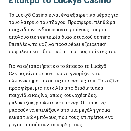
έπακρο το Lucky8 Casino
Το Lucky8 Casino είναι ένα εξαιρετικό μέρος για
τους λάτρεις του τζόγου. Προσφέρει πληθώρα
παιχνιδιών, ενδιαφέροντα μπόνους και μια
απολαυστική εμπειρία διαδικτυακού gaming.
Επιπλέον, το καζίνο προσφέρει εξαιρετική
ασφάλεια και ιδιωτικότητα στους παίκτες του.
Για να αξιοποιήσετε στο έπακρο το Lucky8
Casino, είναι σημαντικό να γνωρίζετε τα
πλεονεκτήματα και τις υπηρεσίες του. Το καζίνο
προσφέρει μια ποικιλία από διαδικτυακά
παιχνίδια καζίνο, όπως κουλοχέρηδες,
μπλακτζάκ, ρουλέτα και πόκερ. Οι παίκτες
μπορούν να επιλέξουν από μια μεγάλη γκάμα
ελκυστικών μπόνους, που τους επιτρέπουν να
μεγιστοποιήσουν τα κέρδη τους.