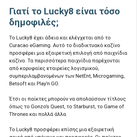
Γιατί το Lucky8 είναι τόσο
δημοφιλές;
Το Lucky8 έχει άδεια και ελέγχεται από το
Curacao eGaming. Αυτό το διαδικτυακό καζίνο
προσφέρει μια εξαιρετική επιλογή από παιχνίδια
καζίνο. Τα περισσότερα παιχνίδια παρέχονται
από κορυφαίες εταιρείες λογισμικού,
συμπεριλαμβανομένων των NetEnt, Microgaming,
Betsoft και Play’n GO.
Έτσι οι παίκτες μπορούν να απολαύσουν τίτλους
όπως το Gonzo’s Quest, το Starburst, το Game of
Thrones και πολλά άλλα.
Το Lucky8 προσφέρει επίσης μια εξαιρετική