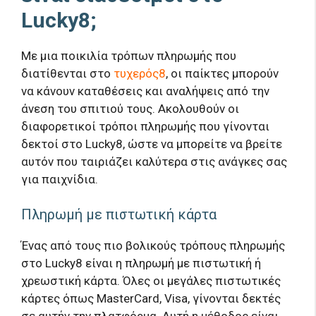
Lucky8;
Με μια ποικιλία τρόπων πληρωμής που
διατίθενται στο
τυχερός8
, οι παίκτες μπορούν
να κάνουν καταθέσεις και αναλήψεις από την
άνεση του σπιτιού τους. Ακολουθούν οι
διαφορετικοί τρόποι πληρωμής που γίνονται
δεκτοί στο Lucky8, ώστε να μπορείτε να βρείτε
αυτόν που ταιριάζει καλύτερα στις ανάγκες σας
για παιχνίδια.
Πληρωμή με πιστωτική κάρτα
Ένας από τους πιο βολικούς τρόπους πληρωμής
στο Lucky8 είναι η πληρωμή με πιστωτική ή
χρεωστική κάρτα. Όλες οι μεγάλες πιστωτικές
κάρτες όπως MasterCard, Visa, γίνονται δεκτές