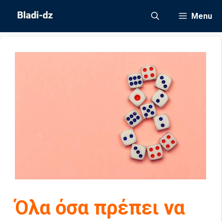
Μετάβαση
Menu
σε
περιεχόμενο
Όλα όσα πρέπει να