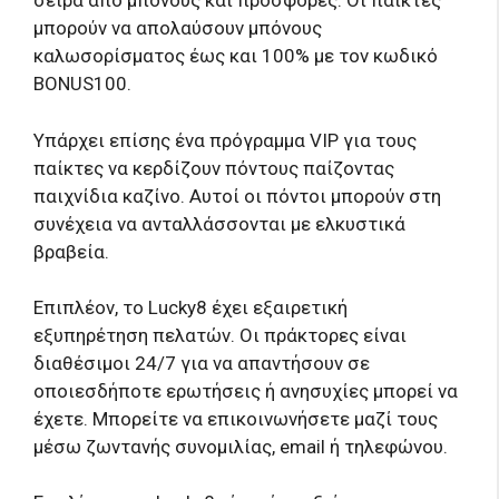
σειρά από μπόνους και προσφορές. Οι παίκτες
μπορούν να απολαύσουν μπόνους
καλωσορίσματος έως και 100% με τον κωδικό
BONUS100.
Υπάρχει επίσης ένα πρόγραμμα VIP για τους
παίκτες να κερδίζουν πόντους παίζοντας
παιχνίδια καζίνο. Αυτοί οι πόντοι μπορούν στη
συνέχεια να ανταλλάσσονται με ελκυστικά
βραβεία.
Επιπλέον, το Lucky8 έχει εξαιρετική
εξυπηρέτηση πελατών. Οι πράκτορες είναι
διαθέσιμοι 24/7 για να απαντήσουν σε
οποιεσδήποτε ερωτήσεις ή ανησυχίες μπορεί να
έχετε. Μπορείτε να επικοινωνήσετε μαζί τους
μέσω ζωντανής συνομιλίας, email ή τηλεφώνου.