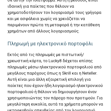
σε αυτήν την πλατφόρμα. Αυτή η μέθοδος είναι
ιδανική για παίκτες που θέλουν να
χρηματοδοτήσουν τον λογαριασμό τους γρήγορα
και με ασφάλεια χωρίς να χρειάζεται να
περιμένουν πρώτα τη μεταφορά ή την κατάθεση
χρημάτων από άλλους λογαριασμούς.
Πληρωμή με ηλεκτρονικό πορτοφόλι
Εκτός από τις πληρωμές με πιστωτική/
χρεωστική κάρτα, το Lucky8 δέχεται επίσης
πληρωμές μέσω ηλεκτρονικού πορτοφολιού από
μεγάλους παρόχους όπως η Skrill και η Neteller.
Αυτή είναι μια άλλη εξαιρετική επιλογή για
παίκτες που έχουν ήδη λογαριασμό ηλεκτρονικού
πορτοφολιού ή θέλουν να δημιουργήσουν έναν
χρησιμοποιώντας τον πάροχο που προτιμούν. Για
μεγαλύτερη ευκολία, αυτά τα χρήματα μπορούν να
μεταφερθούν απευθείας από τον λογαριασμό