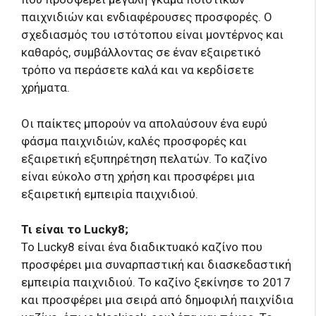
παιχνιδιών και ενδιαφέρουσες προσφορές. Ο
σχεδιασμός του ιστότοπου είναι μοντέρνος και
καθαρός, συμβάλλοντας σε έναν εξαιρετικό
τρόπο να περάσετε καλά και να κερδίσετε
χρήματα.
Οι παίκτες μπορούν να απολαύσουν ένα ευρύ
φάσμα παιχνιδιών, καλές προσφορές και
εξαιρετική εξυπηρέτηση πελατών. Το καζίνο
είναι εύκολο στη χρήση και προσφέρει μια
εξαιρετική εμπειρία παιχνιδιού.
Τι είναι το Lucky8;
Το Lucky8 είναι ένα διαδικτυακό καζίνο που
προσφέρει μια συναρπαστική και διασκεδαστική
εμπειρία παιχνιδιού. Το καζίνο ξεκίνησε το 2017
και προσφέρει μια σειρά από δημοφιλή παιχνίδια