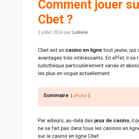
Comment jouer sur
Cbet ?
3 juillet 2024
par
Ludivine
Cbet est un
casino en ligne
tout jeune, qui
avantages très intéressants. En effet, il se
ludothèque particulièrement variée et abond
les plus en vogue actuellement.
Sommaire
afficher
Par ailleurs, au-delà des
jeux de casino
, il
ne se fait pas dans tous les casinos en lign
sur le casino en ligne Cbet.