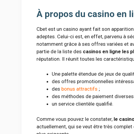
À propos du casino en l
Cbet est un casino ayant fait son appariti
adeptes. Celui-ci est, en effet, parvenu à sé
notamment grâce à ses offres variées et ava
partie de la liste des
c
asinos en ligne les 
réputation. Il réunit toutes les caractéristiq
Une palette étendue de jeux de qualit
des offres promotionnelles intéress
des
bonus attractifs
;
des méthodes de paiement diverses 
un service clientèle qualifié.
Comme vous pouvez le constater,
le casin
actuellement, qui se veut être très complet 
plus exigeants.