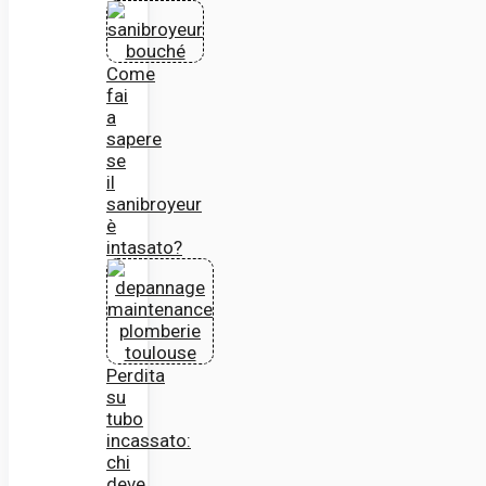
Come
fai
a
sapere
se
il
sanibroyeur
è
intasato?
Perdita
su
tubo
incassato:
chi
deve