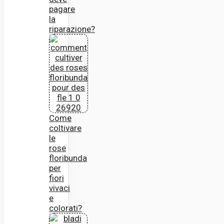
pagare
la
riparazione?
Come
coltivare
le
rose
floribunda
per
fiori
vivaci
e
colorati?