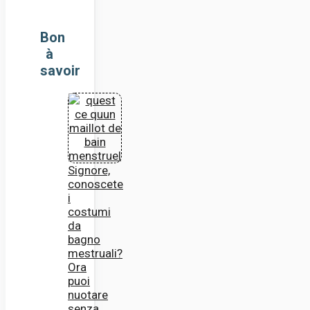
Bon
à
savoir
Signore,
conoscete
i
costumi
da
bagno
mestruali?
Ora
puoi
nuotare
senza