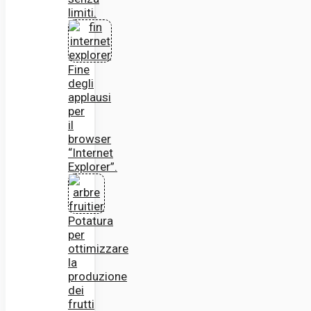
limiti.
Fine
degli
applausi
per
il
browser
“Internet
Explorer”.
Potatura
per
ottimizzare
la
produzione
dei
frutti