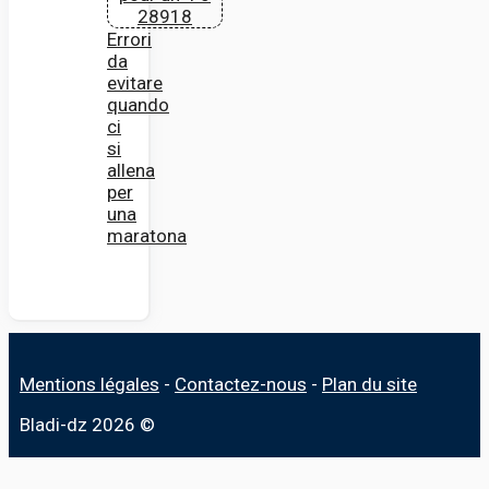
Errori
da
evitare
quando
ci
si
allena
per
una
maratona
Mentions légales
-
Contactez-nous
-
Plan du site
Bladi-dz 2026 ©