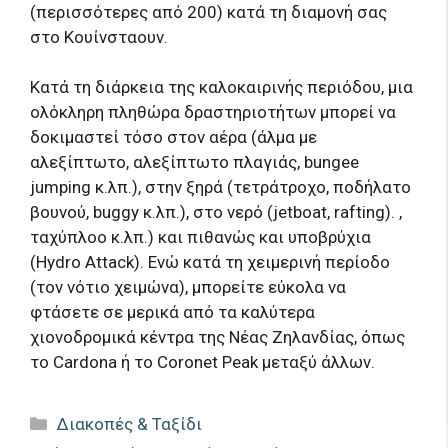
(περισσότερες από 200) κατά τη διαμονή σας
στο Κουίνσταουν.
Κατά τη διάρκεια της καλοκαιρινής περιόδου, μια
ολόκληρη πληθώρα δραστηριοτήτων μπορεί να
δοκιμαστεί τόσο στον αέρα (άλμα με
αλεξίπτωτο, αλεξίπτωτο πλαγιάς, bungee
jumping κ.λπ.), στην ξηρά (τετράτροχο, ποδήλατο
βουνού, buggy κ.λπ.), στο νερό (jetboat, rafting). ,
ταχύπλοο κ.λπ.) και πιθανώς και υποβρύχια
(Hydro Attack). Ενώ κατά τη χειμερινή περίοδο
(τον νότιο χειμώνα), μπορείτε εύκολα να
φτάσετε σε μερικά από τα καλύτερα
χιονοδρομικά κέντρα της Νέας Ζηλανδίας, όπως
το Cardona ή το Coronet Peak μεταξύ άλλων.
Κατηγορίες
Διακοπές & Ταξίδι