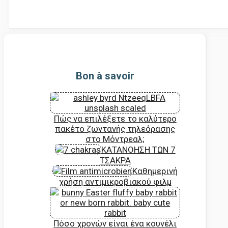
Bon à savoir
Πώς να επιλέξετε το καλύτερο
πακέτο ζωντανής τηλεόρασης
στο Μόντρεαλ;
ΚΑΤΑΝΟΗΣΗ ΤΩΝ 7
ΤΣΑΚΡΑ
Καθημερινή
χρήση αντιμικροβιακού φιλμ
Πόσο χρονών είναι ένα κουνέλι