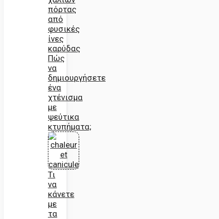
πόρτας
από
φυσικές
ίνες
καρύδας
Πώς
να
δημιουργήσετε
ένα
χτένισμα
με
ψεύτικα
κτυπήματα;
Τι
να
κάνετε
με
τα