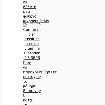
να
βάλετε
στο
φούρνο
μικροκυμάτων
Πώς
να
παρακολουθήσετε
επιτυχώς
το
μάθημα
βιταμίνης
C
κατά
τη