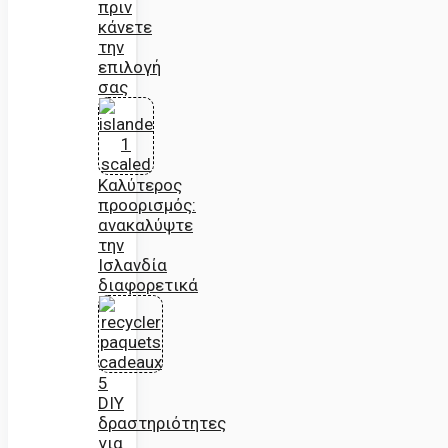
πριν
κάνετε
την
επιλογή
σας
Καλύτερος
προορισμός:
ανακαλύψτε
την
Ισλανδία
διαφορετικά
5
DIY
δραστηριότητες
για