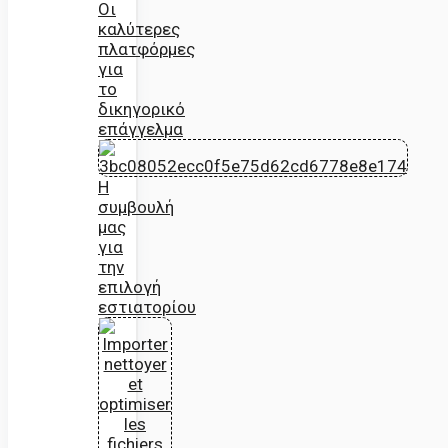
Οι
καλύτερες
πλατφόρμες
για
το
δικηγορικό
επάγγελμα
Η
συμβουλή
μας
για
την
επιλογή
εστιατορίου