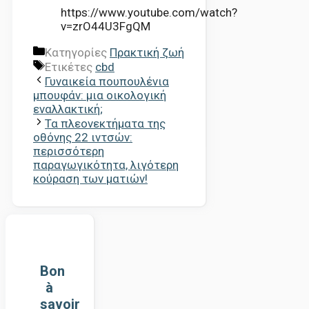
https://www.youtube.com/watch?
v=zrO44U3FgQM
Κατηγορίες
Πρακτική ζωή
Ετικέτες
cbd
Γυναικεία πουπουλένια
μπουφάν: μια οικολογική
εναλλακτική;
Τα πλεονεκτήματα της
οθόνης 22 ιντσών:
περισσότερη
παραγωγικότητα, λιγότερη
κούραση των ματιών!
Bon
à
savoir