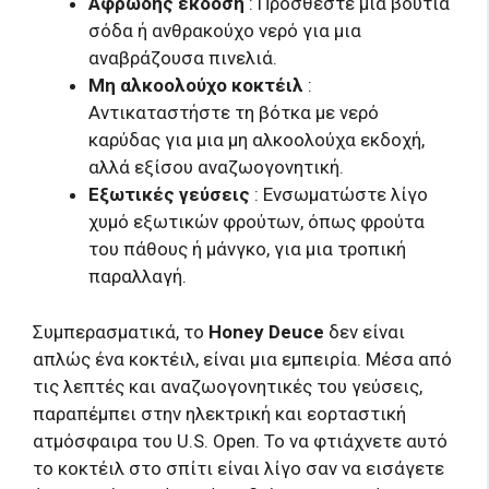
Αφρώδης έκδοση
: Προσθέστε μια βουτιά
σόδα ή ανθρακούχο νερό για μια
αναβράζουσα πινελιά.
Μη αλκοολούχο κοκτέιλ
:
Αντικαταστήστε τη βότκα με νερό
καρύδας για μια μη αλκοολούχα εκδοχή,
αλλά εξίσου αναζωογονητική.
Εξωτικές γεύσεις
: Ενσωματώστε λίγο
χυμό εξωτικών φρούτων, όπως φρούτα
του πάθους ή μάνγκο, για μια τροπική
παραλλαγή.
Συμπερασματικά, το
Honey Deuce
δεν είναι
απλώς ένα κοκτέιλ, είναι μια εμπειρία. Μέσα από
τις λεπτές και αναζωογονητικές του γεύσεις,
παραπέμπει στην ηλεκτρική και εορταστική
ατμόσφαιρα του U.S. Open. Το να φτιάχνετε αυτό
το κοκτέιλ στο σπίτι είναι λίγο σαν να εισάγετε