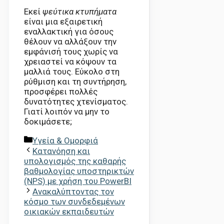
Εκεί
ψεύτικα κτυπήματα
είναι μια εξαιρετική
εναλλακτική για όσους
θέλουν να αλλάξουν την
εμφάνισή τους χωρίς να
χρειαστεί να κόψουν τα
μαλλιά τους. Εύκολο στη
ρύθμιση και τη συντήρηση,
προσφέρει πολλές
δυνατότητες χτενίσματος.
Γιατί λοιπόν να μην το
δοκιμάσετε;
Κατηγορίες
Υγεία & Ομορφιά
Κατανόηση και
υπολογισμός της καθαρής
βαθμολογίας υποστηρικτών
(NPS) με χρήση του PowerBI
Ανακαλύπτοντας τον
κόσμο των συνδεδεμένων
οικιακών εκπαιδευτών