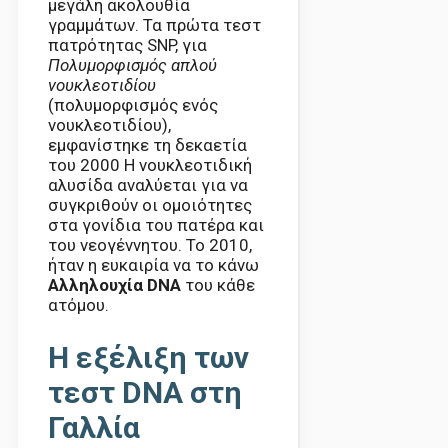
μεγάλη ακολουθία
γραμμάτων. Τα πρώτα τεστ
πατρότητας SNP, για
Πολυμορφισμός απλού
νουκλεοτιδίου
(πολυμορφισμός ενός
νουκλεοτιδίου),
εμφανίστηκε τη δεκαετία
του 2000 Η νουκλεοτιδική
αλυσίδα αναλύεται για να
συγκριθούν οι ομοιότητες
στα γονίδια του πατέρα και
του νεογέννητου. Το 2010,
ήταν η ευκαιρία να το κάνω
Αλληλουχία DNA
του κάθε
ατόμου.
Η εξέλιξη των
τεστ DNA στη
Γαλλία