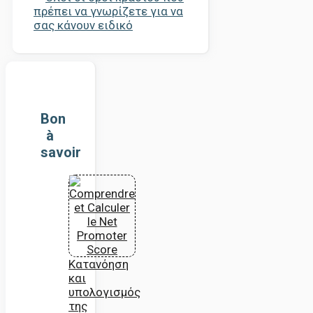
πρέπει να γνωρίζετε για να
σας κάνουν ειδικό
Bon
à
savoir
Κατανόηση
και
υπολογισμός
της