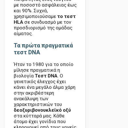
με ποσοστό ασφάλειας έως
και 90%. Συχνά,
χρησιμοποιούσαμε
το τεστ
HLA
σε συνδυασμό με τον
προσδιορισμό της ομάδας
αίματος.
Τα πρώτα πραγματικά
τεστ DNA
Ήταν το 1980 για το οποίο
μίλησε πραγματικά η
βιολογία
Τεστ DNA
. Ο
γενετικός έλεγχος έχει
κάνει ένα μεγάλο άλμα χάρη
στην ακριβέστερη
ανακάλυψη των
χαρακτηριστικών του
δεοξυριβονουκλεϊκό οξύ
στα κύτταρά μας. Κάθε
άτομο έχει γονίδια που
κληρονομεί από τους γονείς