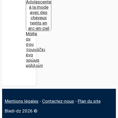
Μάθε
αν
σου
ταιριάζει
ένα
χρώμα
μαλλιών
Mentions légales
-
Contactez-nous
-
Plan du site
Bladi-dz 2026 ©