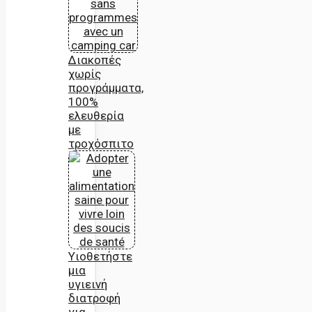
Διακοπές
χωρίς
προγράμματα,
100%
ελευθερία
με
τροχόσπιτο
Υιοθετήστε
μια
υγιεινή
διατροφή
για