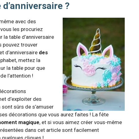
e d’anniversaire ?
s-même avec des
 vous les procuriez
r la table d’anniversaire
us pouvez trouver
t d’anniversaire
des
lphabet, mettez la
ur la table pour que
e l’attention !
 décorations
met d’exploiter des
s sont sûrs de s’amuser
uses décorations que vous aurez faites ! La fête
 moment magique
, et si vous aimez créer vous-même
présentées dans cet article sont facilement
n quelques cliques !