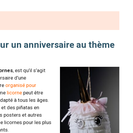
ur un anniversaire au thème
cornes
, est qu’il s’agit
ersaire d’une
tre
organisé pour
ème
licorne
peut être
adapté à tous les âges.
 et des piñatas en
es posters et autres
 licornes pour les plus
nts.