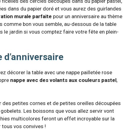
e ficelles des cercles découpés dans du papier pastel,
ées dans du papier doré et vous aurez des guirlandes
ation murale parfaite
pour un anniversaire au thème
des comme bon vous semble, au-dessous de la table
le jardin si vous comptez faire votre fête en plein-
e d’anniversaire
vez décorer la table avec une nappe pailletée rose
ropre
nappe avec des volants aux couleurs pastel
,
r des petites cornes et de petites oreilles découpées
s gobelets. Les boissons que vous allez servir vont
hies multicolores feront un effet incroyable sur la
r tous vos convives !