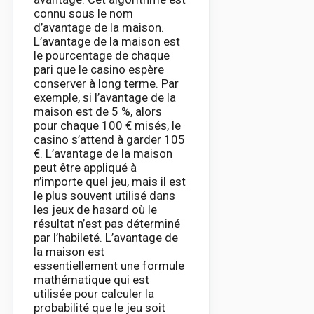
connu sous le nom
d’avantage de la maison.
L’avantage de la maison est
le pourcentage de chaque
pari que le casino espère
conserver à long terme. Par
exemple, si l’avantage de la
maison est de 5 %, alors
pour chaque 100 € misés, le
casino s’attend à garder 105
€. L’avantage de la maison
peut être appliqué à
n’importe quel jeu, mais il est
le plus souvent utilisé dans
les jeux de hasard où le
résultat n’est pas déterminé
par l’habileté. L’avantage de
la maison est
essentiellement une formule
mathématique qui est
utilisée pour calculer la
probabilité que le jeu soit