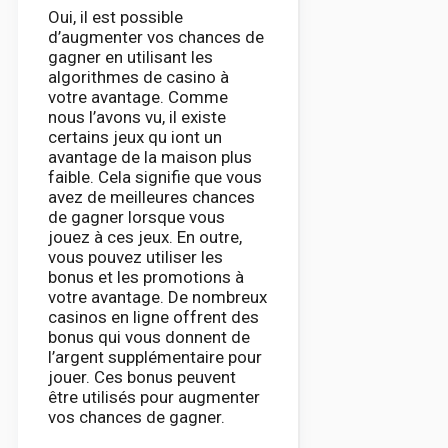
Oui, il est possible
d’augmenter vos chances de
gagner en utilisant les
algorithmes de casino à
votre avantage. Comme
nous l’avons vu, il existe
certains jeux qu iont un
avantage de la maison plus
faible. Cela signifie que vous
avez de meilleures chances
de gagner lorsque vous
jouez à ces jeux. En outre,
vous pouvez utiliser les
bonus et les promotions à
votre avantage. De nombreux
casinos en ligne offrent des
bonus qui vous donnent de
l’argent supplémentaire pour
jouer. Ces bonus peuvent
être utilisés pour augmenter
vos chances de gagner.