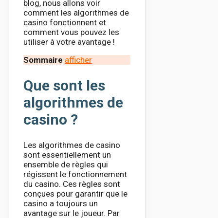
blog, nous allons voir
comment les algorithmes de
casino fonctionnent et
comment vous pouvez les
utiliser à votre avantage !
Sommaire
afficher
Que sont les
algorithmes de
casino ?
Les algorithmes de casino
sont essentiellement un
ensemble de règles qui
régissent le fonctionnement
du casino. Ces règles sont
conçues pour garantir que le
casino a toujours un
avantage sur le joueur. Par