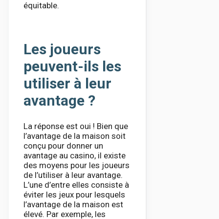
équitable.
Les joueurs
peuvent-ils les
utiliser à leur
avantage ?
La réponse est oui ! Bien que
l’avantage de la maison soit
conçu pour donner un
avantage au casino, il existe
des moyens pour les joueurs
de l’utiliser à leur avantage.
L’une d’entre elles consiste à
éviter les jeux pour lesquels
l’avantage de la maison est
élevé. Par exemple, les