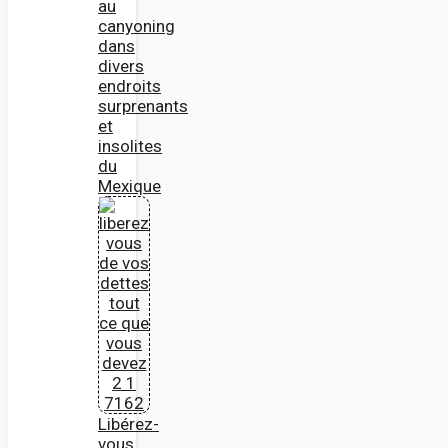
au
canyoning
dans
divers
endroits
surprenants
et
insolites
du
Mexique
Libérez-
vous