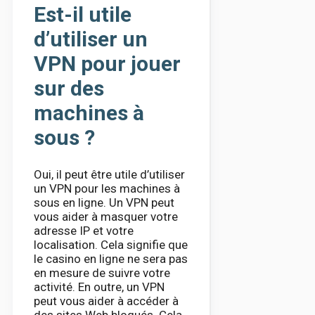
Est-il utile
d’utiliser un
VPN pour jouer
sur des
machines à
sous ?
Oui, il peut être utile d’utiliser
un VPN pour les machines à
sous en ligne. Un VPN peut
vous aider à masquer votre
adresse IP et votre
localisation. Cela signifie que
le casino en ligne ne sera pas
en mesure de suivre votre
activité. En outre, un VPN
peut vous aider à accéder à