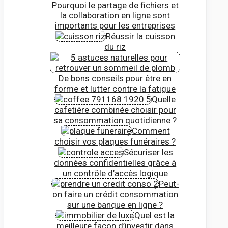
Pourquoi le partage de fichiers et
la collaboration en ligne sont
importants pour les entreprises
Réussir la cuisson
du riz
De bons conseils pour être en
forme et lutter contre la fatigue
Quelle
cafetière combinée choisir pour
sa consommation quotidienne ?
Comment
choisir vos plaques funéraires ?
Sécuriser les
données confidentielles grâce à
un contrôle d’accès logique
Peut-
on faire un crédit consommation
sur une banque en ligne ?
Quel est la
meilleure façon d’investir dans