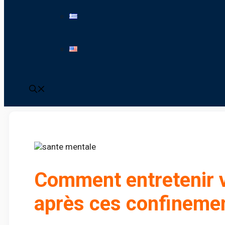
Comment entretenir v
après ces confineme