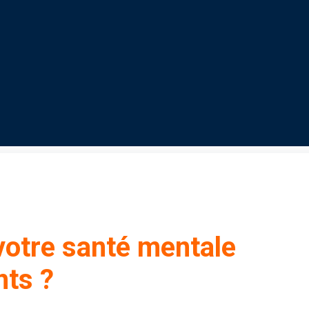
otre santé mentale
nts ?