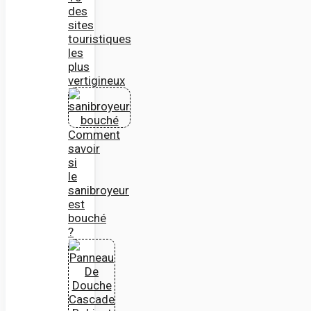
des
sites
touristiques
les
plus
vertigineux
Comment
savoir
si
le
sanibroyeur
est
bouché
?