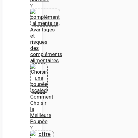
?
Avantages
et
risques
des
compléments
alimentaires
Comment
Choisir
la
Meilleure
Poupée
?