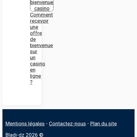
Comment
recevoir
une
offre
de
bienvenue
sur
un
casino
en
ligne
?
Mentions légales
-
Contactez-nous
-
Plan du site
Bladi-dz 2026 ©