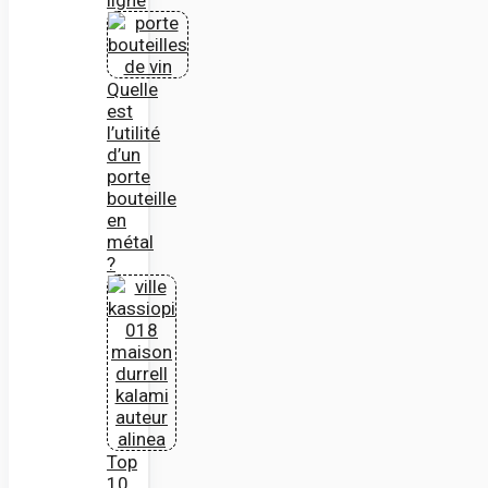
Quelle
est
l’utilité
d’un
porte
bouteille
en
métal
?
Top
10