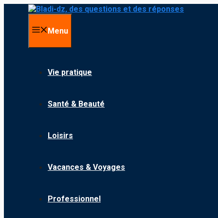
Aller
au
contenu
Menu
Vie pratique
Santé & Beauté
Loisirs
Vacances & Voyages
Professionnel