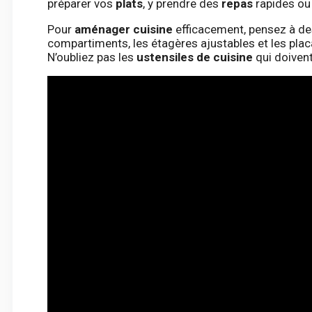
préparer vos
plats
, y prendre des
repas
rapides ou
Pour
aménager cuisine
efficacement, pensez à de
compartiments, les étagères ajustables et les pla
N’oubliez pas les
ustensiles de cuisine
qui doiven