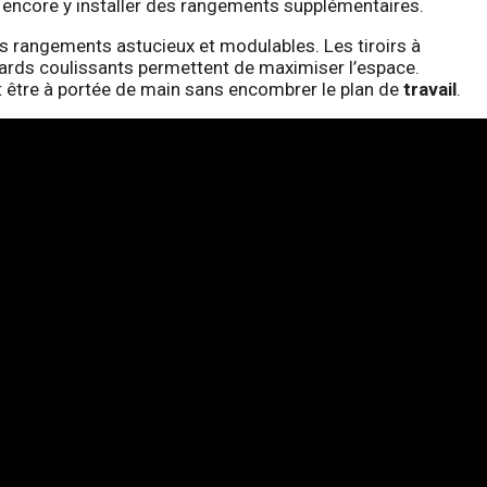
 encore y installer des rangements supplémentaires.
s rangements astucieux et modulables. Les tiroirs à
cards coulissants permettent de maximiser l’espace.
t être à portée de main sans encombrer le plan de
travail
.