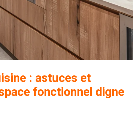
sine : astuces et
space fonctionnel digne