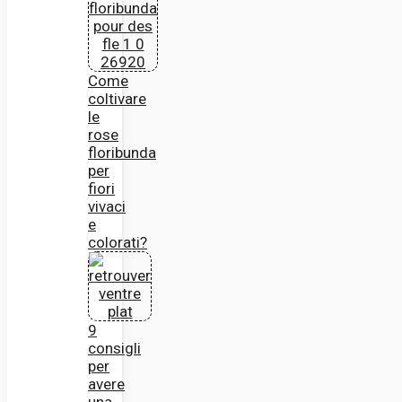
Come
coltivare
le
rose
floribunda
per
fiori
vivaci
e
colorati?
9
consigli
per
avere