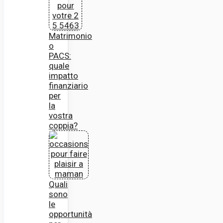
Matrimonio
o
PACS:
quale
impatto
finanziario
per
la
vostra
coppia?
Quali
sono
le
opportunità