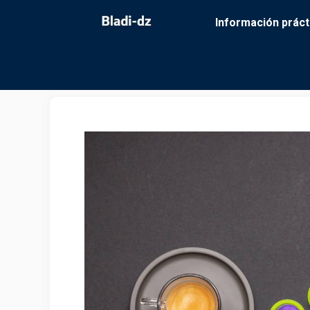
Saltar
Información práct
al
contenido