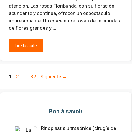
atención. Las rosas Floribunda, con su floración
abundante y continua, ofrecen un espectáculo
impresionante. Un cruce entre rosas de té híbridas
de flores grandes y …
Lire la suite
Página
Página
Página
1
2
…
32
Siguiente
→
Bon à savoir
Rinoplastia ultrasónica (cirugía de