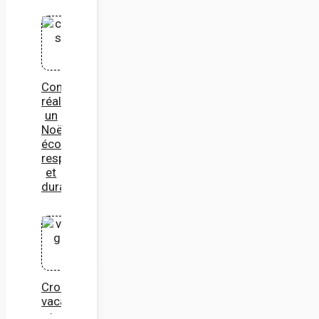
Comment
réaliser
un
Noël
éco
responsable
et
durable
Croisière
vacances
: