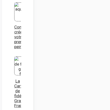
Comment
créer
votre
première
peinture
La
Carte
de
fidélité
Grand
Frais