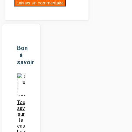
Bon
à
savoir
Tout
savoir
sur
le
casino
Lucky8