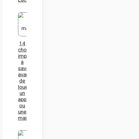
14
choses
importantes
à
savoir
avant
de
louer
un
appartement
ou
une
maison