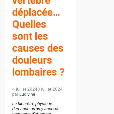
vertèbre
déplacée…
Quelles
sont les
causes des
douleurs
lombaires ?
4 juillet 2024
3 juillet 2024
par
Ludivine
Le bien-être physique
demande qu’on y accorde
beaucoup d’attention.