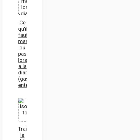
Ce
qu’il
faut
manger
ou
pas
lorsqu’on
a la
diarrhée
(gastro-
entérite)
Traiter
la