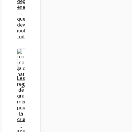
déperdition
énergétique
:
quel
devis
isolation
toiture?
Les
remèdes
de
grand-
mère
pour
la
cruralgie
:
soulager