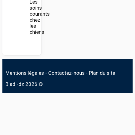
Les
soins
courants
chez
les
chiens
Mentions légales
-
Contactez-nous
-
Plan du site
Bladi-dz 2026 ©