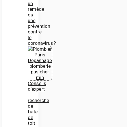
un
remède
ou
une
prévention
contre
le
coronavirus ?
Conseils
d’expert
:
recherche
de
fuite
de
toit