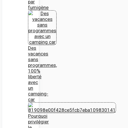
par
fumigène
Des
vacances
sans
programmes,
100%
liberté
avec
un
camping-
car
Pourquoi
privilégier
le