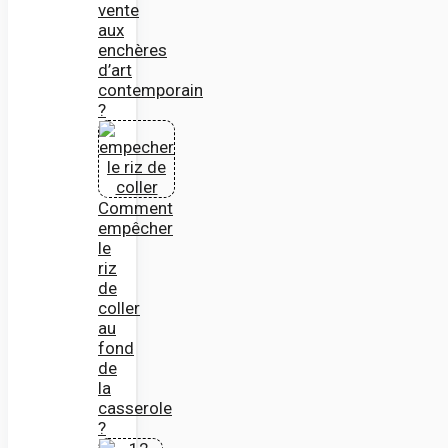
vente
aux
enchères
d’art
contemporain
?
Comment
empêcher
le
riz
de
coller
au
fond
de
la
casserole
?