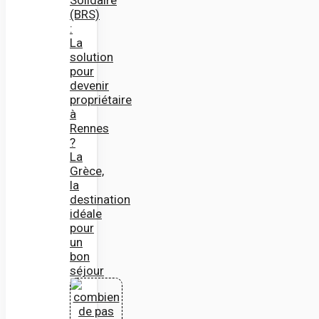
(BRS)
:
La
solution
pour
devenir
propriétaire
à
Rennes
?
La
Grèce,
la
destination
idéale
pour
un
bon
séjour