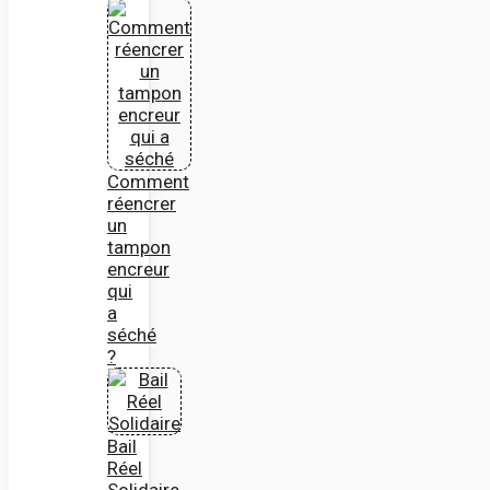
Comment
réencrer
un
tampon
encreur
qui
a
séché
?
Bail
Réel
Solidaire