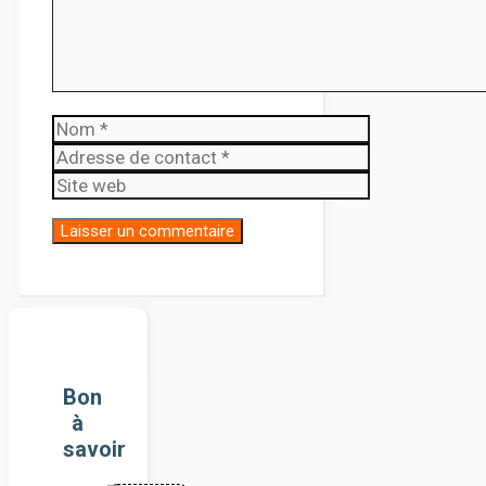
Nom
Adresse
de
Site
contact
web
Bon
à
savoir