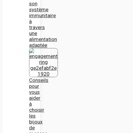
son
système
immunitaire
à
travers
une
alimentation
adaptée
Conseils
pour
vous
aider
à
choisir
les
bijoux
de