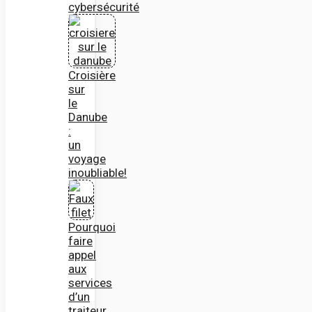
cybersécurité
Croisière
sur
le
Danube
:
un
voyage
inoubliable!
Pourquoi
faire
appel
aux
services
d’un
traiteur