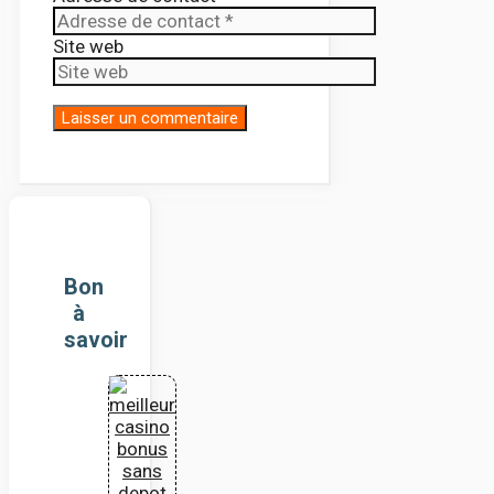
Site web
Bon
à
savoir