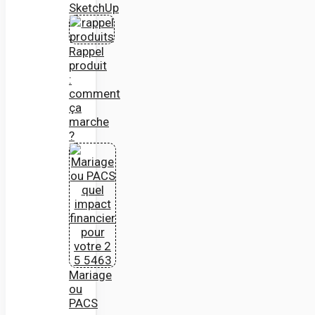
SketchUp
Rappel
produit
:
comment
ça
marche
?
Mariage
ou
PACS