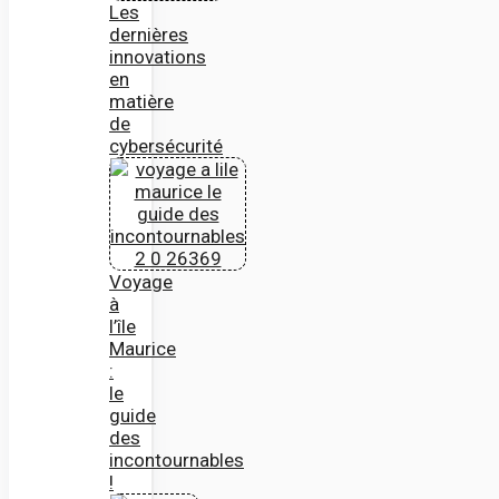
Les
dernières
innovations
en
matière
de
cybersécurité
Voyage
à
l’île
Maurice
:
le
guide
des
incontournables
!