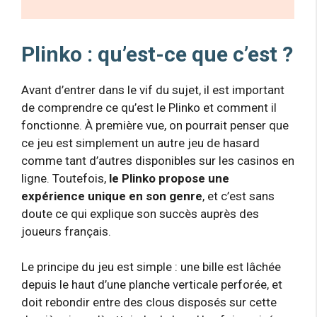
Plinko : qu’est-ce que c’est ?
Avant d’entrer dans le vif du sujet, il est important
de comprendre ce qu’est le Plinko et comment il
fonctionne. À première vue, on pourrait penser que
ce jeu est simplement un autre jeu de hasard
comme tant d’autres disponibles sur les casinos en
ligne. Toutefois,
le Plinko propose une
expérience unique en son genre
, et c’est sans
doute ce qui explique son succès auprès des
joueurs français.
Le principe du jeu est simple : une bille est lâchée
depuis le haut d’une planche verticale perforée, et
doit rebondir entre des clous disposés sur cette