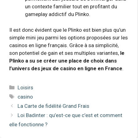
un contexte familier tout en profitant du
gameplay addictif du Plinko.
Il est donc évident que le Plinko est bien plus qu’un
simple mini jeu parmi les options proposées sur les
casinos en ligne français. Grâce à sa simplicité,
son potentiel de gain et ses multiples variantes,
le
Plinko a su se créer une place de choix dans
l’univers des jeux de casino en ligne en France
.
Catégories
Loisirs
Étiquettes
casino
La Carte de fidélité Grand Frais
Loi Badinter : qu’est-ce que c’est et comment
elle fonctionne ?