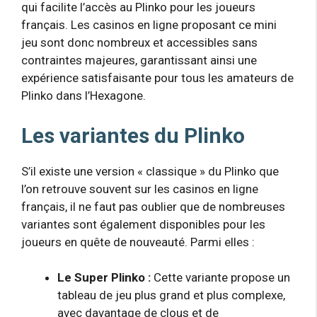
qui facilite l’accès au Plinko pour les joueurs
français. Les casinos en ligne proposant ce mini
jeu sont donc nombreux et accessibles sans
contraintes majeures, garantissant ainsi une
expérience satisfaisante pour tous les amateurs de
Plinko dans l’Hexagone.
Les variantes du Plinko
S’il existe une version « classique » du Plinko que
l’on retrouve souvent sur les casinos en ligne
français, il ne faut pas oublier que de nombreuses
variantes sont également disponibles pour les
joueurs en quête de nouveauté. Parmi elles :
Le Super Plinko :
Cette variante propose un
tableau de jeu plus grand et plus complexe,
avec davantage de clous et de