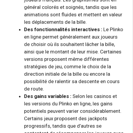
général colorés et soignés, tandis que les
animations sont fluides et mettent en valeur
les déplacements de la bille.
Des fonctionnalités interactives :
Le Plinko
en ligne permet généralement aux joueurs
de choisir où ils souhaitent lâcher la bille,
ainsi que le montant de leur mise. Certaines
versions proposent même différentes
stratégies de jeu, comme le choix de la
direction initiale de la bille ou encore la
possibilité de ralentir sa descente en cours
de route.
Des gains variables :
Selon les casinos et
les versions du Plinko en ligne, les gains
potentiels peuvent varier considérablement.
Certains jeux proposent des jackpots
progressifs, tandis que d’autres se