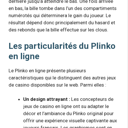
dernière jusqu’à atteindre le bas. Une fois arrivée
en bas, la bille tombe dans l’un des compartiments
numérotés qui déterminera le gain du joueur. Le
résultat dépend donc principalement du hasard et
des rebonds que la bille effectue sur les clous.
Les particularités du Plinko
en ligne
Le Plinko en ligne présente plusieurs
caractéristiques qui le distinguent des autres jeux
de casino disponibles sur le web. Parmi elles :
Un design attrayant :
Les concepteurs de
jeux de casino en ligne ont su adapter le
décor et l’ambiance du Plinko original pour
offrir une expérience visuelle captivante aux
joueurs français. Les graphismes sont en