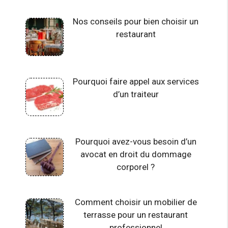
Nos conseils pour bien choisir un
restaurant
Pourquoi faire appel aux services
d’un traiteur
Pourquoi avez-vous besoin d’un
avocat en droit du dommage
corporel ?
Comment choisir un mobilier de
terrasse pour un restaurant
professionnel