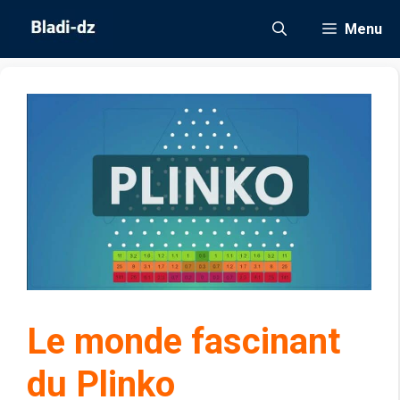
Aller
Menu
au
contenu
Le monde fascinant
du Plinko