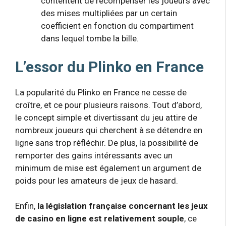
contentent de récompenser les joueurs avec
des mises multipliées par un certain
coefficient en fonction du compartiment
dans lequel tombe la bille.
L’essor du Plinko en France
La popularité du Plinko en France ne cesse de
croître, et ce pour plusieurs raisons. Tout d’abord,
le concept simple et divertissant du jeu attire de
nombreux joueurs qui cherchent à se détendre en
ligne sans trop réfléchir. De plus, la possibilité de
remporter des gains intéressants avec un
minimum de mise est également un argument de
poids pour les amateurs de jeux de hasard.
Enfin,
la législation française concernant les jeux
de casino en ligne est relativement souple
, ce