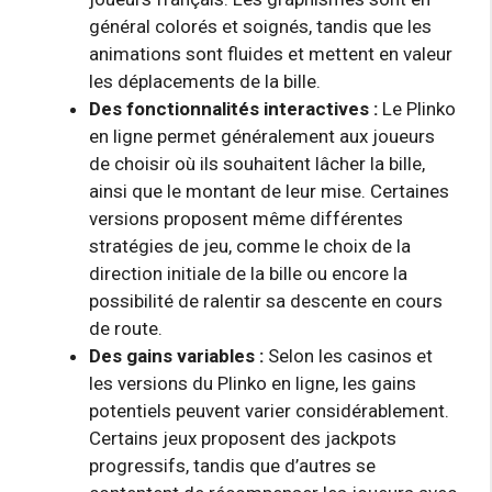
général colorés et soignés, tandis que les
animations sont fluides et mettent en valeur
les déplacements de la bille.
Des fonctionnalités interactives :
Le Plinko
en ligne permet généralement aux joueurs
de choisir où ils souhaitent lâcher la bille,
ainsi que le montant de leur mise. Certaines
versions proposent même différentes
stratégies de jeu, comme le choix de la
direction initiale de la bille ou encore la
possibilité de ralentir sa descente en cours
de route.
Des gains variables :
Selon les casinos et
les versions du Plinko en ligne, les gains
potentiels peuvent varier considérablement.
Certains jeux proposent des jackpots
progressifs, tandis que d’autres se