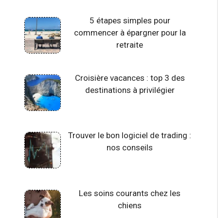
5 étapes simples pour
commencer à épargner pour la
retraite
Croisière vacances : top 3 des
destinations à privilégier
Trouver le bon logiciel de trading :
nos conseils
Les soins courants chez les
chiens