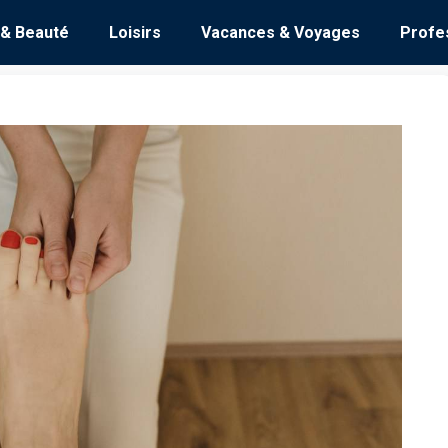
 & Beauté
Loisirs
Vacances & Voyages
Profe