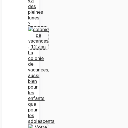
y’a
des
pleines
lunes
?
La
colonie
de
vacances,
aussi
bien
pour
les
enfants
que
pour
les
adolescents