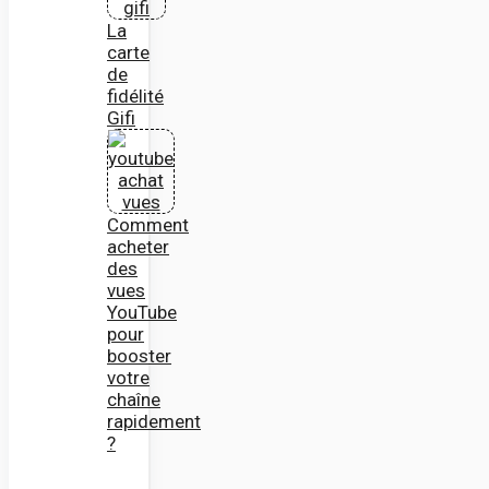
La
carte
de
fidélité
Gifi
Comment
acheter
des
vues
YouTube
pour
booster
votre
chaîne
rapidement
?