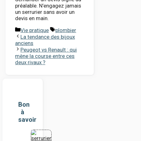
préalable. N’engagez jamais
un serrurier sans avoir un
devis en main.
Catégories
Étiquettes
Vie pratique
plombier
La tendance des bijoux
anciens
Peugeot vs Renault : qui
mène la course entre ces
deux rivaux ?
Bon
à
savoir