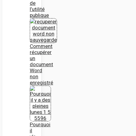
de
l’utilité
publique
Comment
récupérer
un
document
Word
non
enregistré
Pourquoi
il