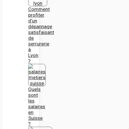
Comment
profiter
d’un
dépannage
satisfaisant
de
serrurerie
à
Lyon
?
Quels
sont
les
salaires
en
Suisse
?