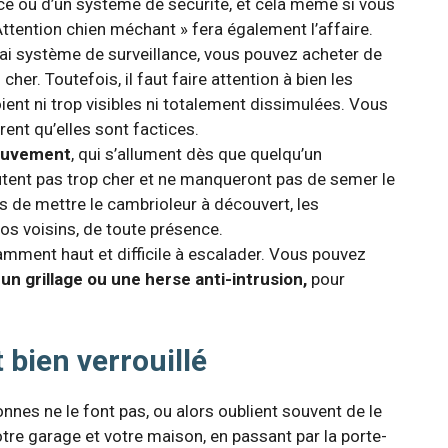
ce ou d’un système de sécurité, et cela même si vous
tention chien méchant » fera également l’affaire.
rai système de surveillance, vous pouvez acheter de
her. Toutefois, il faut faire attention à bien les
oient ni trop visibles ni totalement dissimulées. Vous
rent qu’elles sont factices.
mouvement
, qui s’allument dès que quelqu’un
ûtent pas trop cher et ne manqueront pas de semer le
s de mettre le cambrioleur à découvert, les
vos voisins, de toute présence.
samment haut et difficile à escalader. Vous pouvez
e
un grillage ou une herse anti-intrusion,
pour
 bien verrouillé
nnes ne le font pas, ou alors oublient souvent de le
 votre garage et votre maison, en passant par la porte-