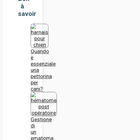
à
savoir
Quando
è
essenziale
una
pettorina
per
cani?
Gestione
di
un
ematoma