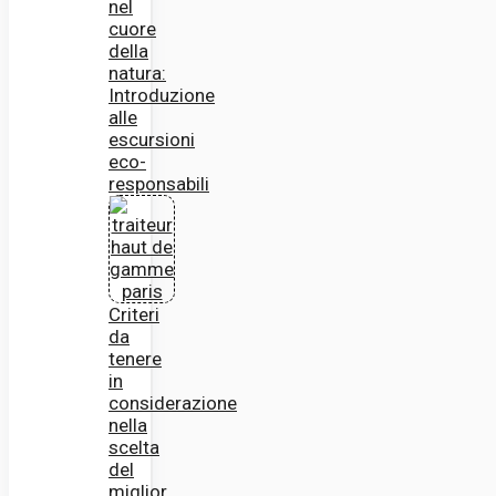
nel
cuore
della
natura:
Introduzione
alle
escursioni
eco-
responsabili
Criteri
da
tenere
in
considerazione
nella
scelta
del
miglior