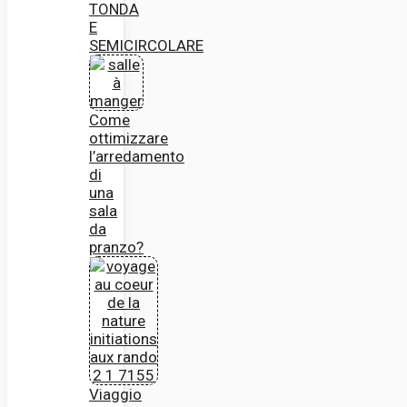
TONDA
E
SEMICIRCOLARE
Come
ottimizzare
l’arredamento
di
una
sala
da
pranzo?
Viaggio