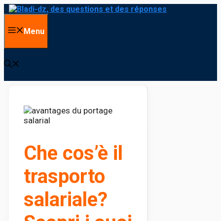
Vai al contenuto
Menu
Che cos’è il
trasporto
salariale?