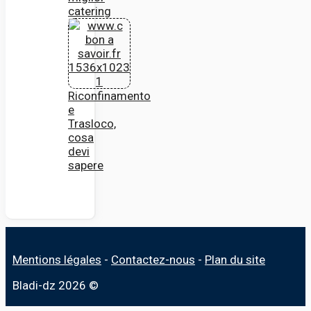
catering
Riconfinamento
e
Trasloco,
cosa
devi
sapere
Mentions légales
-
Contactez-nous
-
Plan du site
Bladi-dz 2026 ©