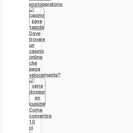
postoperatorio
Dove
trovare
un
casinò
online
che
paga
velocemente?
Come
convertire
10
cl