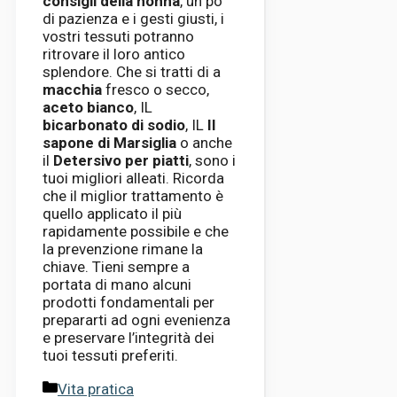
consigli della nonna
, un po’
di pazienza e i gesti giusti, i
vostri tessuti potranno
ritrovare il loro antico
splendore. Che si tratti di a
macchia
fresco o secco,
aceto bianco
, IL
bicarbonato di sodio
, IL
Il
sapone di Marsiglia
o anche
il
Detersivo per piatti
, sono i
tuoi migliori alleati. Ricorda
che il miglior trattamento è
quello applicato il più
rapidamente possibile e che
la prevenzione rimane la
chiave. Tieni sempre a
portata di mano alcuni
prodotti fondamentali per
prepararti ad ogni evenienza
e preservare l’integrità dei
tuoi tessuti preferiti.
Categorie
Vita pratica