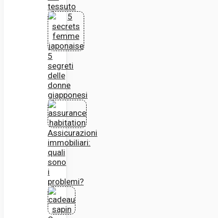
tessuto
5
segreti
delle
donne
giapponesi
Assicurazioni
immobiliari:
quali
sono
i
problemi?