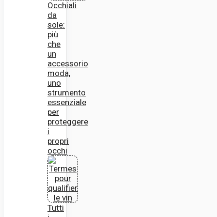
Occhiali
da
sole:
più
che
un
accessorio
moda,
uno
strumento
essenziale
per
proteggere
i
propri
occhi
Tutti