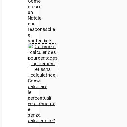
Come
creare
un
Natale
eco-
responsabile
e
sostenibile
Come
calcolare
le
percentuali
velocemente
e
senza
calcolatrice?