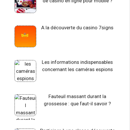
de casino en ligne pour mobile ?
A la découverte du casino 7signs
Les informations indispensables
concernant les caméras espions
Fauteuil massant durant la
grossesse : que faut-il savoir ?