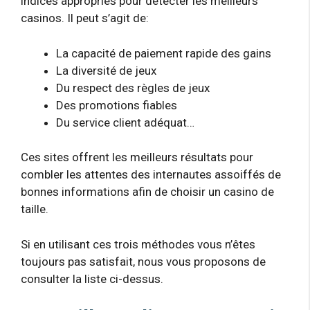
indices appropriés pour détecter les meilleurs
casinos. Il peut s’agit de:
La capacité de paiement rapide des gains
La diversité de jeux
Du respect des règles de jeux
Des promotions fiables
Du service client adéquat…
Ces sites offrent les meilleurs résultats pour
combler les attentes des internautes assoiffés de
bonnes informations afin de choisir un casino de
taille.
Si en utilisant ces trois méthodes vous n’êtes
toujours pas satisfait, nous vous proposons de
consulter la liste ci-dessus.