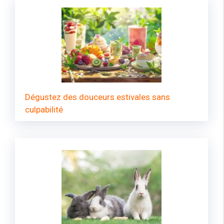
Dégustez des douceurs estivales sans
culpabilité