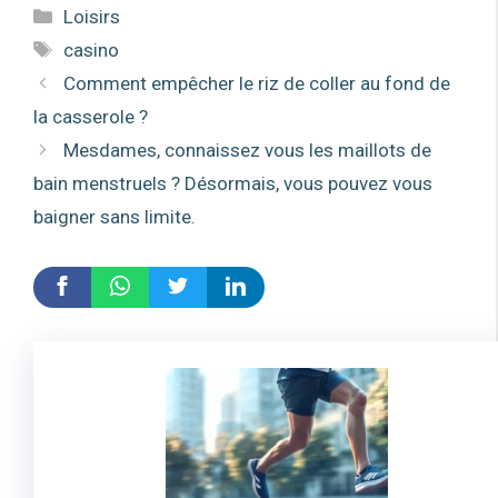
Catégories
Loisirs
Étiquettes
casino
Comment empêcher le riz de coller au fond de
la casserole ?
Mesdames, connaissez vous les maillots de
bain menstruels ? Désormais, vous pouvez vous
baigner sans limite.