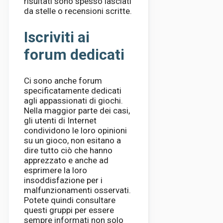
risultati sono spesso lasciati
da stelle o recensioni scritte.
Iscriviti ai
forum dedicati
Ci sono anche forum
specificatamente dedicati
agli appassionati di giochi.
Nella maggior parte dei casi,
gli utenti di Internet
condividono le loro opinioni
su un gioco, non esitano a
dire tutto ciò che hanno
apprezzato e anche ad
esprimere la loro
insoddisfazione per i
malfunzionamenti osservati.
Potete quindi consultare
questi gruppi per essere
sempre informati non solo