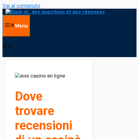
Vai al contenuto
Menu
Dove
trovare
recensioni