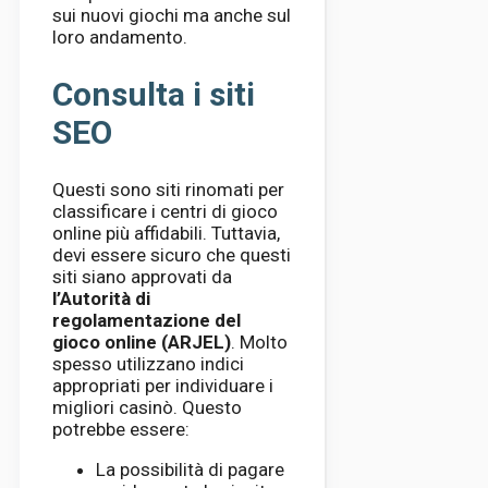
sui nuovi giochi ma anche sul
loro andamento.
Consulta i siti
SEO
Questi sono siti rinomati per
classificare i centri di gioco
online più affidabili. Tuttavia,
devi essere sicuro che questi
siti siano approvati da
l’Autorità di
regolamentazione del
gioco online (ARJEL)
. Molto
spesso utilizzano indici
appropriati per individuare i
migliori casinò. Questo
potrebbe essere:
La possibilità di pagare