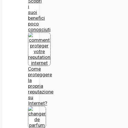
Scopri
i
suoi
benefici
poco
conosciuti
Come
proteggere
la
propria
reputazione
su
Internet?