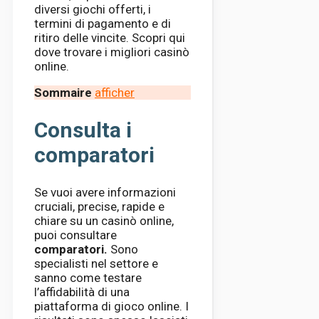
diversi giochi offerti, i
termini di pagamento e di
ritiro delle vincite. Scopri qui
dove trovare i migliori casinò
online.
Sommaire
afficher
Consulta i
comparatori
Se vuoi avere informazioni
cruciali, precise, rapide e
chiare su un casinò online,
puoi consultare
comparatori.
Sono
specialisti nel settore e
sanno come testare
l’affidabilità di una
piattaforma di gioco online. I