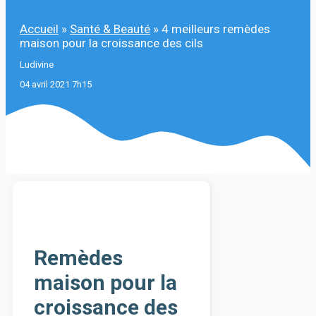
Accueil
»
Santé & Beauté
»
4 meilleurs remèdes
maison pour la croissance des cils
Ludivine
04 avril 2021 7h15
Remèdes
maison pour la
croissance des