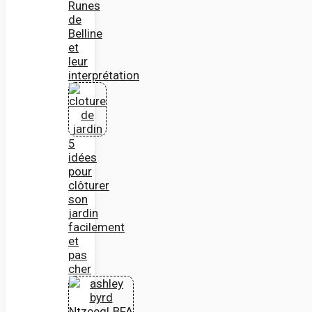
Runes
de
Belline
et
leur
interprétation
5
idées
pour
clôturer
son
jardin
facilement
et
pas
cher