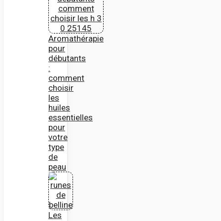
Aromathérapie
pour
débutants
:
comment
choisir
les
huiles
essentielles
pour
votre
type
de
peau
Les