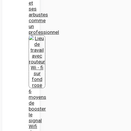
et
ses
arbustes
comme
un
professionnel
6
moyens
de
booster
le
signal
Wifi