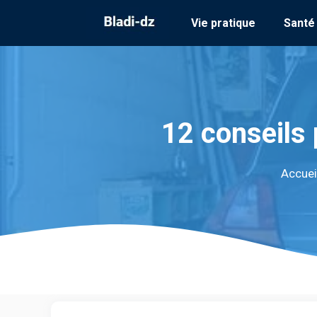
Aller
Vie pratique
Santé
au
contenu
12 conseils 
Accuei