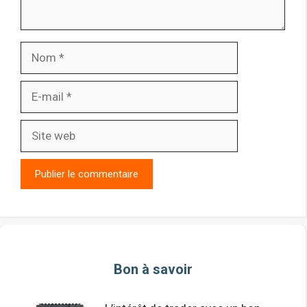
Nom
E-
mail
Site
web
Bon à savoir