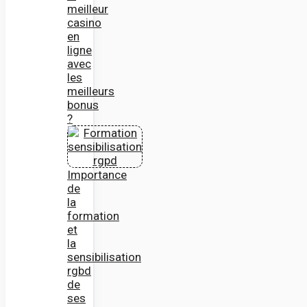
meilleur
casino
en
ligne
avec
les
meilleurs
bonus
?
Importance
de
la
formation
et
la
sensibilisation
rgbd
de
ses