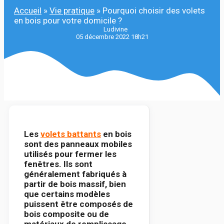
Accueil
»
Vie pratique
»
Pourquoi choisir des volets
en bois pour votre domicile ?
Ludivine
05 décembre 2022 18h21
Les
volets battants
en bois
sont des panneaux mobiles
utilisés pour fermer les
fenêtres. Ils sont
généralement fabriqués à
partir de bois massif, bien
que certains modèles
puissent être composés de
bois composite ou de
matériaux de remplissage