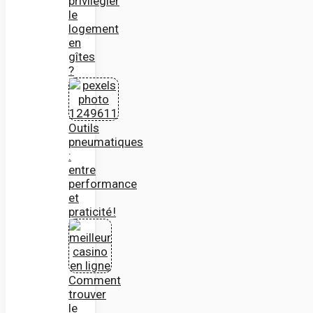
privilégier
le
logement
en
gîtes
?
Outils
pneumatiques
:
entre
performance
et
praticité !
Comment
trouver
le