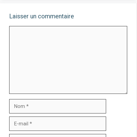
Laisser un commentaire
Commentaire
Nom
E-
mail