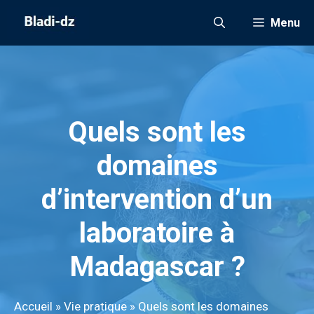
Aller
Menu
au
contenu
Quels sont les
domaines
d’intervention d’un
laboratoire à
Madagascar ?
Accueil
»
Vie pratique
»
Quels sont les domaines