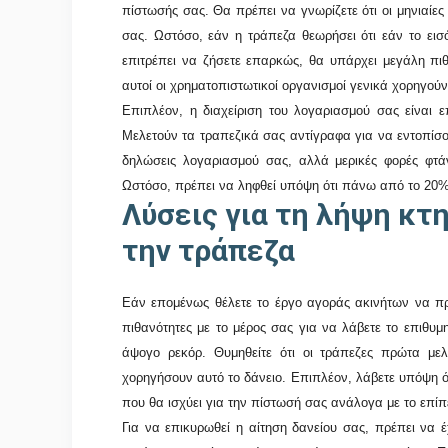
πίστωσής σας. Θα πρέπει να γνωρίζετε ότι οι μηνιαίε
σας. Ωστόσο, εάν η τράπεζα θεωρήσει ότι εάν το ει
επιτρέπει να ζήσετε επαρκώς, θα υπάρχει μεγάλη πιθ
αυτοί οι χρηματοπιστωτικοί οργανισμοί γενικά χορηγού
Επιπλέον, η διαχείριση του λογαριασμού σας είναι 
Μελετούν τα τραπεζικά σας αντίγραφα για να εντοπίσο
δηλώσεις λογαριασμού σας, αλλά μερικές φορές φτάν
Ωστόσο, πρέπει να ληφθεί υπόψη ότι πάνω από το 20
Λύσεις για τη λήψη κτ
την τράπεζα
Εάν επομένως θέλετε το έργο αγοράς ακινήτων να πρ
πιθανότητες με το μέρος σας για να λάβετε το επιθυμ
άψογο ρεκόρ. Θυμηθείτε ότι οι τράπεζες πρώτα μ
χορηγήσουν αυτό το δάνειο. Επιπλέον, λάβετε υπόψη 
που θα ισχύει για την πίστωσή σας ανάλογα με το επ
Για να επικυρωθεί η αίτηση δανείου σας, πρέπει να έ