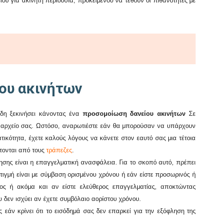
ίου για ακίνητη περιουσία, προκειμένου να τεθούν οι πιθανότητες με
ίου ακινήτων
ήδη ξεκινήσει κάνοντας ένα
προσομοίωση δανείου ακινήτων
Σε
ο αρχείο σας. Ωστόσο, αναρωτιέστε εάν θα μπορούσαν να υπάρχουν
τικότητα, έχετε καλούς λόγους να κάνετε στον εαυτό σας μια τέτοια
τονται από τους
τράπεζες
.
σης είναι η επαγγελματική ανασφάλεια. Για το σκοπό αυτό, πρέπει
στιγμή είναι με σύμβαση ορισμένου χρόνου ή εάν είστε προσωρινός ή
τος ή ακόμα και αν είστε ελεύθερος επαγγελματίας, αποκτώντας
υ δεν ισχύει αν έχετε συμβόλαιο αορίστου χρόνου.
 εάν κρίνει ότι το εισόδημά σας δεν επαρκεί για την εξόφληση της