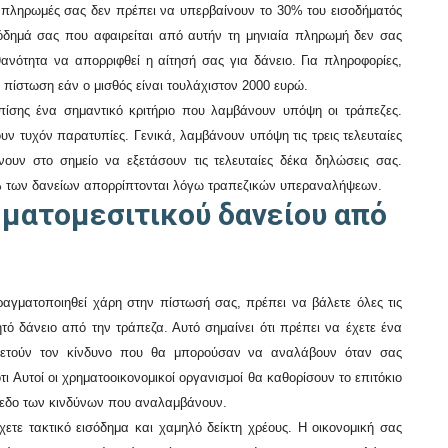
ς πληρωμές σας δεν πρέπει να υπερβαίνουν το 30% του εισοδήματός
σόδημά σας που αφαιρείται από αυτήν τη μηνιαία πληρωμή δεν σας
ανότητα να απορριφθεί η αίτησή σας για δάνειο. Για πληροφορίες,
ν πίστωση εάν ο μισθός είναι τουλάχιστον 2000 ευρώ.
επίσης ένα σημαντικό κριτήριο που λαμβάνουν υπόψη οι τράπεζες.
υν τυχόν παρατυπίες. Γενικά, λαμβάνουν υπόψη τις τρεις τελευταίες
ουν στο σημείο να εξετάσουν τις τελευταίες δέκα δηλώσεις σας.
% των δανείων απορρίπτονται λόγω τραπεζικών υπεραναλήψεων.
ηματομεσιτικού δανείου από
αγματοποιηθεί χάρη στην πίστωσή σας, πρέπει να βάλετε όλες τις
ητό δάνειο από την τράπεζα. Αυτό σημαίνει ότι πρέπει να έχετε ένα
ελετούν τον κίνδυνο που θα μπορούσαν να αναλάβουν όταν σας
ότι
Αυτοί οι χρηματοοικονομικοί οργανισμοί θα καθορίσουν το επιτόκιο
ίπεδο των κινδύνων που αναλαμβάνουν
.
χετε τακτικό εισόδημα και χαμηλό δείκτη χρέους. Η οικονομική σας