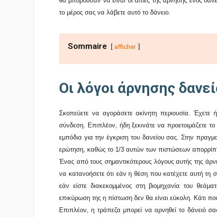
θα μπορούσαν να είναι οι αιτίες της άρνησης ενός δανε
το μέρος σας να λάβετε αυτό το δάνειο.
Sommaire
afficher
Οι λόγοι άρνησης δανε
Σκοπεύετε να αγοράσετε ακίνητη περιουσία. Έχετε 
σύνδεση. Επιπλέον, ήδη ξεκινάτε να προετοιμάζετε τ
εμπόδια για την έγκριση του δανείου σας. Στην πραγμα
ερώτηση, καθώς το 1/3 αυτών των πιστώσεων απορρίπ
Ένας από τους σημαντικότερους λόγους αυτής της άρνη
να κατανοήσετε ότι εάν η θέση που κατέχετε αυτή τη 
εάν είστε διακεκομμένος στη βιομηχανία του θεάμα
επικύρωση της η πίστωση δεν θα είναι εύκολη. Κάτι πο
Επιπλέον, η τράπεζα μπορεί να αρνηθεί το δάνειό σας