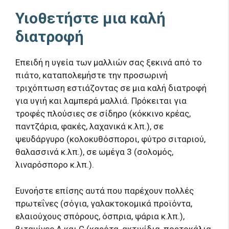
Υιοθετήστε μια καλή
διατροφή
Επειδή η υγεία των μαλλιών σας ξεκινά από το
πιάτο, καταπολεμήστε την προσωρινή
τριχόπτωση εστιάζοντας σε μια καλή διατροφή
για υγιή και λαμπερά μαλλιά. Πρόκειται για
τροφές πλούσιες σε σίδηρο (κόκκινο κρέας,
παντζάρια, φακές, λαχανικά κ.λπ.), σε
ψευδάργυρο (κολοκυθόσποροι, φύτρο σιταριού,
θαλασσινά κ.λπ.), σε ωμέγα 3 (σολομός,
λιναρόσπορο κ.λπ.).
Ευνοήστε επίσης αυτά που παρέχουν πολλές
πρωτεΐνες (σόγια, γαλακτοκομικά προϊόντα,
ελαιούχους σπόρους, όσπρια, ψάρια κ.λπ.),
βιταμίνες Α και C (καρότα, ακτινίδια, πορτοκάλια,