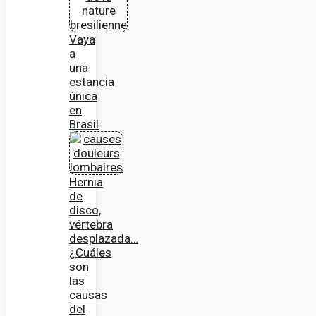
Vaya
a
una
estancia
única
en
Brasil
Hernia
de
disco,
vértebra
desplazada…
¿Cuáles
son
las
causas
del