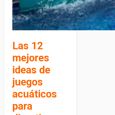
Las 12
mejores
ideas de
juegos
acuáticos
para