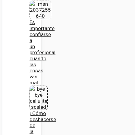
Es
importante
confiarse
a
un
profesional
cuando
las
cosas
van
mal
¿Cómo
deshacerse
de
la