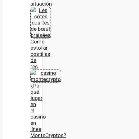
situación
Cómo
estofar
costillas
de
res
¿Por
qué
jugar
en
el
casino
en
línea
MonteCryptos?