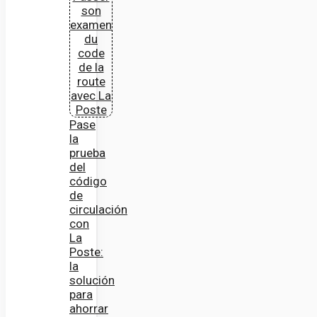
Pase
la
prueba
del
código
de
circulación
con
La
Poste:
la
solución
para
ahorrar