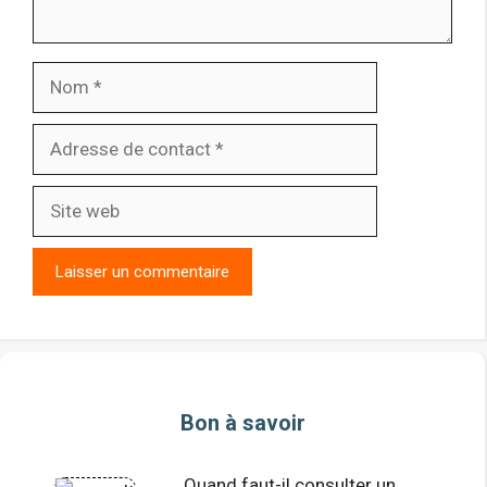
Nom
Adresse
de
contact
Site
web
Bon à savoir
Quand faut-il consulter un